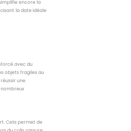
simplifie encore la
écisant la date idéale
enforcé avec du
s objets fragiles au
 réussir une
de nombreux
rt. Cela permet de
ion du colis rassure