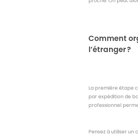
proche. On peut alors
Comment org
l’étranger ?
La première étape con
par expédition de b
professionnel permet 
Pensez à utiliser un