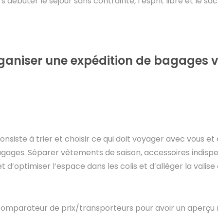
 débuter le séjour sans contrainte, l’esprit libre et le sac
aniser une expédition de bagages v
siste à trier et choisir ce qui doit voyager avec vous et 
agages. Séparer vêtements de saison, accessoires indisp
d’optimiser l’espace dans les colis et d’alléger la valise
 comparateur de prix/transporteurs pour avoir un aperçu 