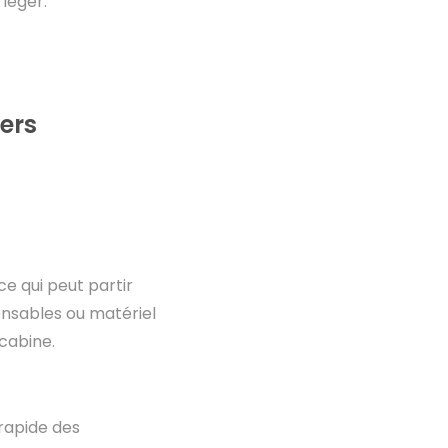
 léger.
ers
ce qui peut partir
ensables ou matériel
 cabine.
rapide des