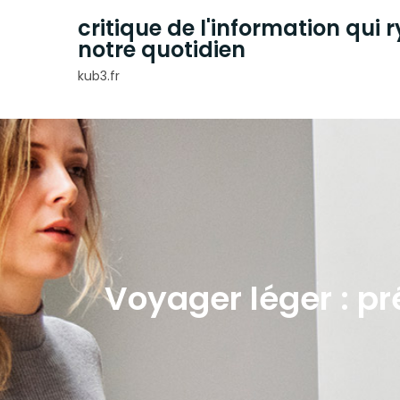
Skip
critique de l'information qui
to
notre quotidien
content
kub3.fr
Voyager léger : pr