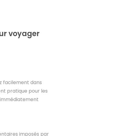
our voyager
z facilement dans
ent pratique pour les
in immédiatement
entaires imposés par