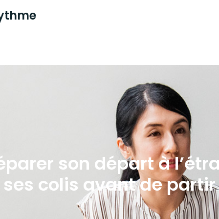
 rythme
éparer son départ à l’ét
ses colis avant de partir