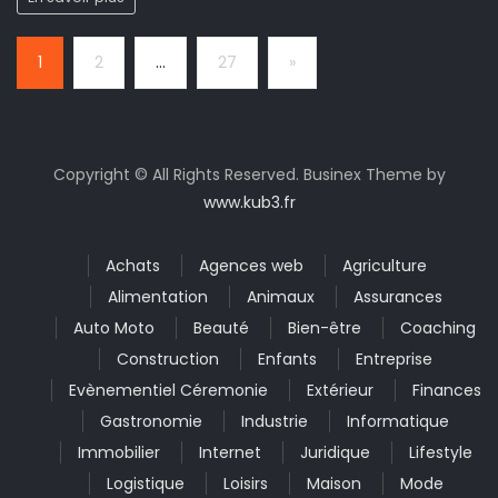
Page:
Next
1
2
…
27
»
Copyright © All Rights Reserved. Businex Theme by
www.kub3.fr
Achats
Agences web
Agriculture
Alimentation
Animaux
Assurances
Auto Moto
Beauté
Bien-être
Coaching
Construction
Enfants
Entreprise
Evènementiel Céremonie
Extérieur
Finances
Gastronomie
Industrie
Informatique
Immobilier
Internet
Juridique
Lifestyle
Logistique
Loisirs
Maison
Mode