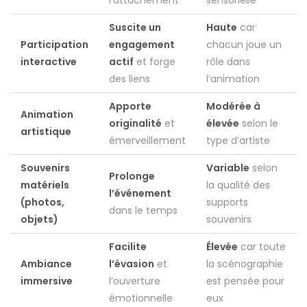
l’attachement
sensorielle
Suscite un
Haute
car
Participation
engagement
chacun joue un
interactive
actif
et forge
rôle dans
des liens
l’animation
Apporte
Modérée à
Animation
originalité
et
élevée
selon le
artistique
émerveillement
type d’artiste
Souvenirs
Variable
selon
Prolonge
matériels
la qualité des
l’événement
(photos,
supports
dans le temps
objets)
souvenirs
Facilite
Élevée
car toute
Ambiance
l’évasion
et
la scénographie
immersive
l’ouverture
est pensée pour
émotionnelle
eux