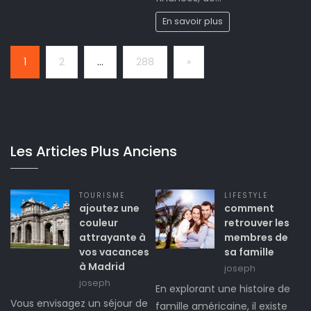
En savoir plus
Page:
Next
1
2
…
288
»
Les Articles Plus Anciens
TOURISME
LIFESTYLE
ajoutez une
comment
couleur
retrouver les
attrayante à
membres de
vos vacances
sa famille
à Madrid
joseph
joseph
En explorant une histoire de
Vous envisagez un séjour de
famille américaine, il existe