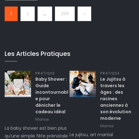
Page:
Next
1
2
…
288
»
Les Articles Pratiques
PRATIQUE
PRATIQUE
Baby Shower :
Le Jujitsu à
Guide
travers les
incontournabl
âges : des
e pour
racines
dénicher le
anciennes à
cadeau idéal
son évolution
moderne
Marise
Marise
La baby shower est bien plus
Le jujitsu, art martial
qu’une simple fête prénatale