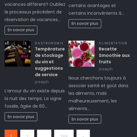
vacances différent? Oubliez
certains avantages et
le processus précédent de
certains inconvénients à…
réservation de vacances…
En savoir plus
En savoir plus
GASTRONOMIE
ALIMENTATION
Température
Recette
de stockage
Smoothie aux
du vin et
fruits
suggestions
joseph
de service
Nous cherchons toujours à
joseph
associer santé et goût dans
L’amour du vin existe depuis
les aliments, mais
la nuit des temps. La vigne
malheureusement, les
fossile, âgée de 60…
aliments…
En savoir plus
En savoir plus
Page:
Next
1
2
…
288
»