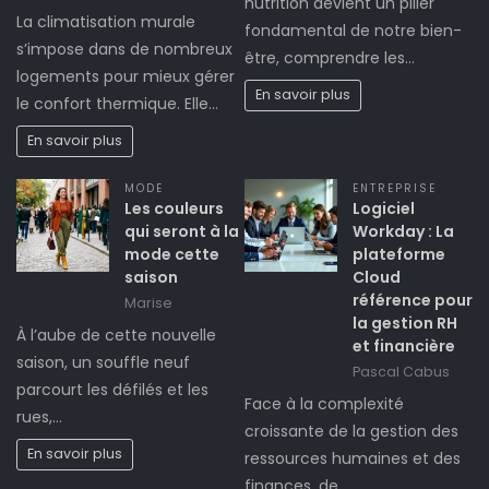
nutrition devient un pilier
La climatisation murale
fondamental de notre bien-
s’impose dans de nombreux
être, comprendre les…
logements pour mieux gérer
En savoir plus
le confort thermique. Elle…
En savoir plus
MODE
ENTREPRISE
Les couleurs
Logiciel
qui seront à la
Workday : La
mode cette
plateforme
saison
Cloud
référence pour
Marise
la gestion RH
À l’aube de cette nouvelle
et financière
saison, un souffle neuf
Pascal Cabus
parcourt les défilés et les
Face à la complexité
rues,…
croissante de la gestion des
En savoir plus
ressources humaines et des
finances, de…