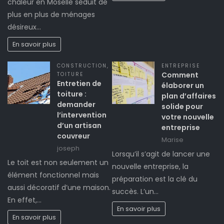
chaleur en Moselle séduit de
plus en plus de ménages
désireux…
En savoir plus
CONSTRUCTION
,
ENTREPRISE
Comment
TOITURE
Entretien de
élaborer un
toiture :
plan d’affaires
demander
solide pour
l’intervention
votre nouvelle
d’un artisan
entreprise
couvreur
Marise
joseph
Lorsqu’il s’agit de lancer une
Le toit est non seulement un
nouvelle entreprise, la
élément fonctionnel mais
préparation est la clé du
aussi décoratif d’une maison.
succès. L’un…
En effet,…
En savoir plus
En savoir plus