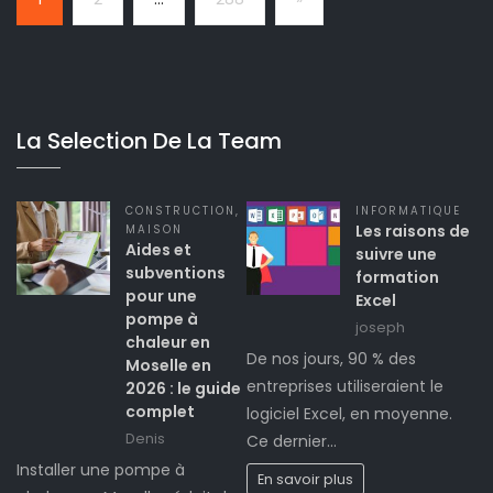
La Selection De La Team
CONSTRUCTION
,
INFORMATIQUE
Les raisons de
MAISON
Aides et
suivre une
subventions
formation
pour une
Excel
pompe à
joseph
chaleur en
De nos jours, 90 % des
Moselle en
entreprises utiliseraient le
2026 : le guide
complet
logiciel Excel, en moyenne.
Denis
Ce dernier…
Installer une pompe à
En savoir plus