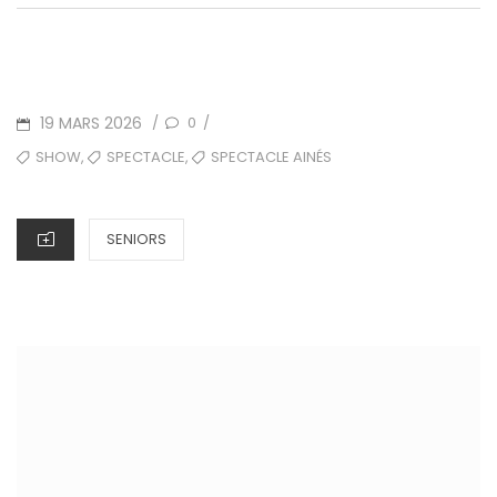
POSTED
19 MARS 2026
0
/
/
ON
TAGS
,
,
SHOW
SPECTACLE
SPECTACLE AINÉS
CATEGORIES
SENIORS