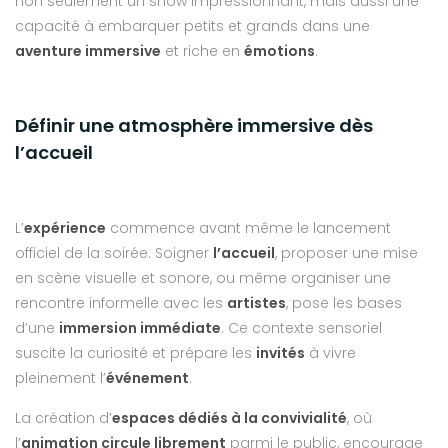
non seulement un show impressionnant, mais aussi une
capacité à embarquer petits et grands dans une
aventure immersive
et riche en
émotions
.
Définir une atmosphère immersive dès
l’accueil
L’
expérience
commence avant même le lancement
officiel de la soirée. Soigner
l’accueil
, proposer une mise
en scène visuelle et sonore, ou même organiser une
rencontre informelle avec les
artistes
, pose les bases
d’une
immersion immédiate
. Ce contexte sensoriel
suscite la curiosité et prépare les
invités
à vivre
pleinement l’
événement
.
La création d’
espaces dédiés à la convivialité
, où
l’
animation circule librement
parmi le public, encourage