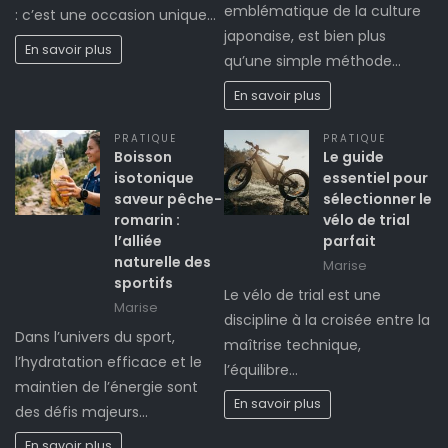
emblématique de la culture
: c’est une occasion unique…
japonaise, est bien plus
En savoir plus
qu’une simple méthode…
En savoir plus
PRATIQUE
PRATIQUE
Boisson
Le guide
isotonique
essentiel pour
saveur pêche-
sélectionner le
romarin :
vélo de trial
l’alliée
parfait
naturelle des
Marise
sportifs
Le vélo de trial est une
Marise
discipline à la croisée entre la
Dans l’univers du sport,
maîtrise technique,
l’hydratation efficace et le
l’équilibre…
maintien de l’énergie sont
En savoir plus
des défis majeurs…
En savoir plus