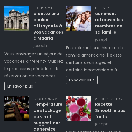
TOURISME
LIFESTYLE
ajoutez une
comment
couleur
retrouver les
attrayante à
membres de
vos vacances
sa famille
à Madrid
joseph
joseph
En explorant une histoire de
Vous envisagez un séjour de
famille américaine, il existe
vacances différent? Oubliez
certains avantages et
le processus précédent de
certains inconvénients à…
réservation de vacances…
En savoir plus
En savoir plus
GASTRONOMIE
ALIMENTATION
Température
Recette
de stockage
Smoothie aux
du vin et
fruits
suggestions
joseph
de service