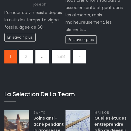
Nous cherchons toujours à
joseph
associer santé et goût dans
L’amour du vin existe depuis
les aliments, mais
la nuit des temps. La vigne
malheureusement, les
fossile, âgée de 60…
aliments…
En savoir plus
En savoir plus
Page:
Next
1
2
…
288
»
La Selection De La Team
SANTÉ
MAISON
Soins anti-
Quelles études
acné pendant
entreprendre
la grossesse :
afin de devenir