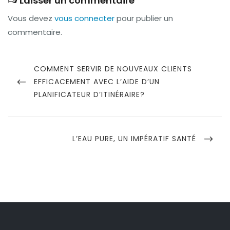
Laisser un commentaire
Vous devez
vous connecter
pour publier un
commentaire.
Navigation
de
PREVIOUS
COMMENT SERVIR DE NOUVEAUX CLIENTS
POST
EFFICACEMENT AVEC L’AIDE D’UN
l’article
PLANIFICATEUR D’ITINÉRAIRE?
NEXT
L’EAU PURE, UN IMPÉRATIF SANTÉ
POST