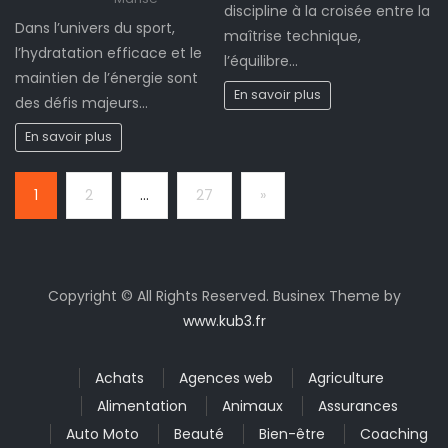
discipline à la croisée entre la
Dans l’univers du sport,
maîtrise technique,
l’hydratation efficace et le
l’équilibre…
maintien de l’énergie sont
En savoir plus
des défis majeurs…
En savoir plus
Page:
Next
1
2
…
27
»
Copyright © All Rights Reserved. Businex Theme by
www.kub3.fr
Achats
Agences web
Agriculture
Alimentation
Animaux
Assurances
Auto Moto
Beauté
Bien-être
Coaching