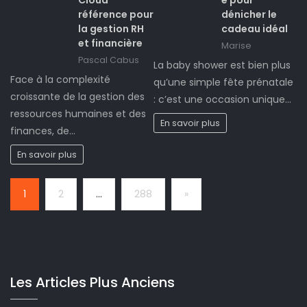
Cloud
e pour
référence pour
dénicher le
la gestion RH
cadeau idéal
et financière
Marise
Pascal Cabus
La baby shower est bien plus
Face à la complexité
qu’une simple fête prénatale
croissante de la gestion des
: c’est une occasion unique…
ressources humaines et des
En savoir plus
finances, de…
En savoir plus
Page:
Next
1
2
…
288
»
Les Articles Plus Anciens