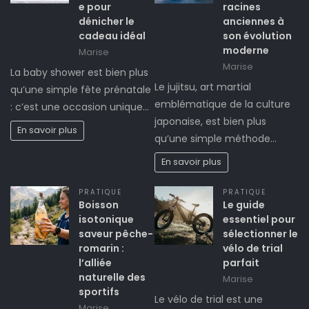
e pour
racines
dénicher le
anciennes à
cadeau idéal
son évolution
moderne
Marise
Marise
La baby shower est bien plus
Le jujitsu, art martial
qu’une simple fête prénatale
emblématique de la culture
: c’est une occasion unique…
japonaise, est bien plus
En savoir plus
qu’une simple méthode…
En savoir plus
PRATIQUE
PRATIQUE
Boisson
Le guide
isotonique
essentiel pour
saveur pêche-
sélectionner le
romarin :
vélo de trial
l’alliée
parfait
naturelle des
Marise
sportifs
Le vélo de trial est une
Marise