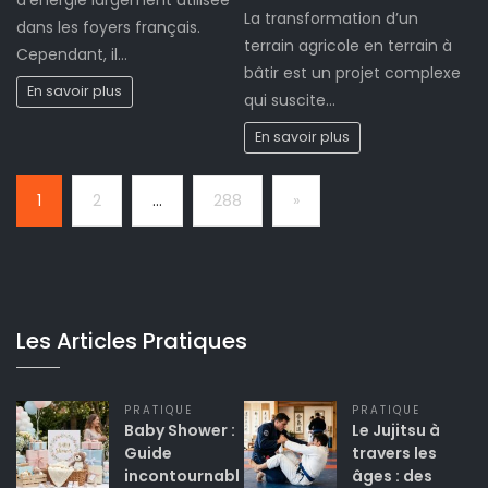
La transformation d’un
dans les foyers français.
terrain agricole en terrain à
Cependant, il…
bâtir est un projet complexe
En savoir plus
qui suscite…
En savoir plus
Page:
Next
1
2
…
288
»
Les Articles Pratiques
PRATIQUE
PRATIQUE
Baby Shower :
Le Jujitsu à
Guide
travers les
incontournabl
âges : des