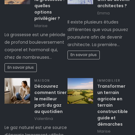
quelles
architectes ?
options
Emma
privilégier ?
Il existe plusieurs études
Marise
différentes que vous pouvez
La grossesse est une période
poursuivre afin de devenir
de profond bouleversement
architecte. La première…
corporel et hormonal qui,
En savoir plus
chez de nombreuses…
En savoir plus
MAISON
IMMOBILIER
Découvrez
Transformer
comment tirer
un terrain
le meilleur
agricole en
parti du gaz
terrain
au quotidien
constructible
guide et
Valentina
démarches
Le gaz naturel est une source
Marise
d’énergie largement utilisée