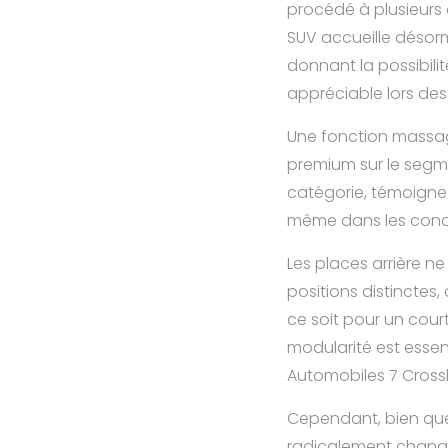
procédé à plusieurs a
SUV accueille désorm
donnant la possibili
appréciable lors des 
Une fonction massag
premium sur le segme
catégorie, témoigne 
même dans les condi
Les places arrière ne
positions distinctes
ce soit pour un cour
modularité est essen
Automobiles 7 Crossb
Cependant, bien que 
radicalement changé