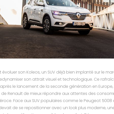
it évoluer son Koleos, un SUV déjà bien implanté sur le mar
redynamiser son attrait visuel et technologique. Ce rafraî
après le lancement de la seconde génération en Europe, u
nté de Renault de mieux répondre aux attentes des conso
éroce. Face aux SUV populaires comme le Peugeot 5008 
 devait de se repositionner avec un look plus moderne, u