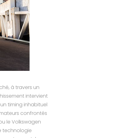
ché, à travers un
chissement intervient
n timing inhabituel
mmateurs confrontés
ou le Volkswagen
ne technologie