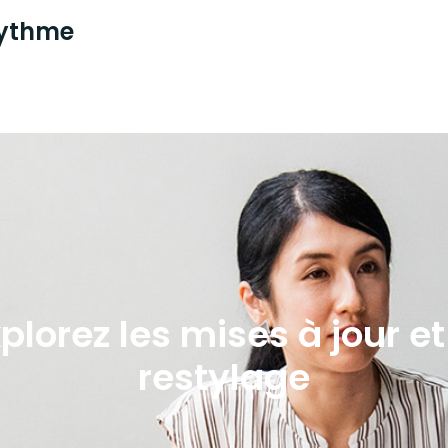
 rythme
xplorez les mises à jour e
restylage