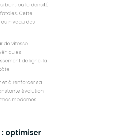
 urbain, où la densité
 fatales. Cette
 au niveau des
r de vitesse
véhicules
issement de ligne, la
côte.
 et à renforcer sa
onstante évolution.
normes modernes
: optimiser