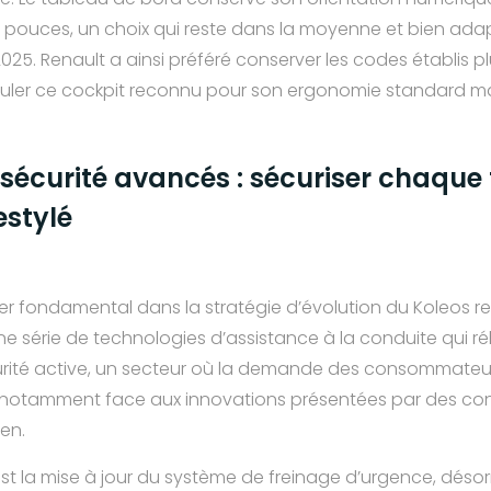
8,7 pouces, un choix qui reste dans la moyenne et bien ad
25. Renault a ainsi préféré conserver les codes établis p
uler ce cockpit reconnu pour son ergonomie standard mai
écurité avancés : sécuriser chaque t
estylé
lier fondamental dans la stratégie d’évolution du Koleos res
une série de technologies d’assistance à la conduite qui 
rité active, un secteur où la demande des consommateurs 
, notamment face aux innovations présentées par des c
en.
st la mise à jour du système de freinage d’urgence, dés