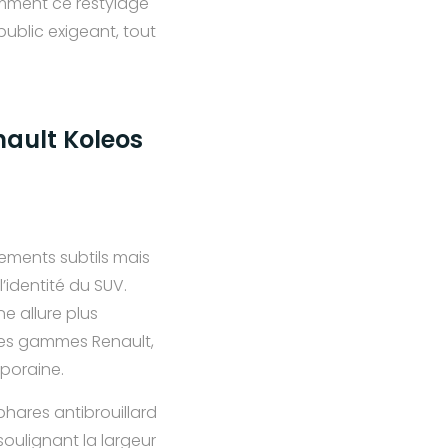
omment ce restylage
ublic exigeant, tout
nault Koleos
ements subtils mais
’identité du SUV.
ne allure plus
 des gammes Renault,
poraine.
hares antibrouillard
soulignant la largeur