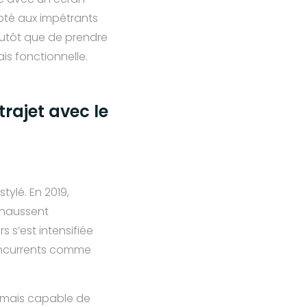
apté aux impétrants
lutôt que de prendre
s fonctionnelle.
rajet avec le
tylé. En 2019,
réhaussent
s’est intensifiée
oncurrents comme
ormais capable de