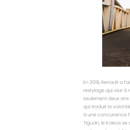
En 2019, Renault a fa
restylage qui vise à 
seulement deux ans 
qui traduit la volo
à une concurrence f
Tiguan, le Koleos se