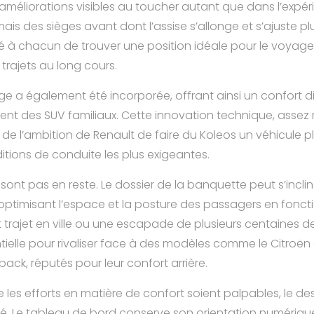
méliorations visibles au toucher autant que dans l’expérie
ais des sièges avant dont l’assise s’allonge et s’ajuste pl
té à chacun de trouver une position idéale pour le voyage
trajets au long cours.
e a également été incorporée, offrant ainsi un confort 
nt des SUV familiaux. Cette innovation technique, assez 
de l’ambition de Renault de faire du Koleos un véhicule pl
tions de conduite les plus exigeantes.
 sont pas en reste. Le dossier de la banquette peut s’incli
, optimisant l’espace et la posture des passagers en fonct
t trajet en ville ou une escapade de plusieurs centaines de
tielle pour rivaliser face à des modèles comme le Citroën 
ack, réputés pour leur confort arrière.
les efforts en matière de confort soient palpables, le des
. Le tableau de bord conserve son orientation numériqu