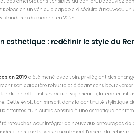
et des améliorations sensibles du confort. Découvrez c
t Koleos en un véhicule capable d séduire à nouveau un p
les standards du marché en 2025.
 esthétique : redéfinir le style du Re
eos en 2019
a été mené avec soin, privilégiant des chang
forcent son caractère robuste et élégant sans bouleverser l
alandre en affinant ses barres supérieures, lui conférant u
e. Cette évolution s’inscrit dans la continuité stylistique
ux attentes d’un public sensible à une esthétique contem
été retouchés pour intégrer de nouveaux entourages de p
bandeau chromé traverse maintenant l’arrière du véhicule, 