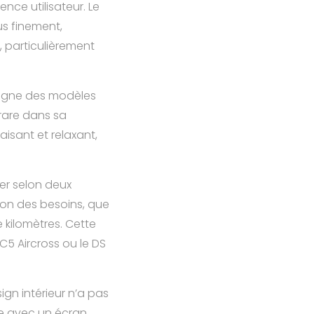
nce utilisateur. Le
us finement,
, particulièrement
digne des modèles
rare dans sa
aisant et relaxant,
ner selon deux
ion des besoins, que
 kilomètres. Cette
C5 Aircross ou le DS
ign intérieur n’a pas
e avec un écran