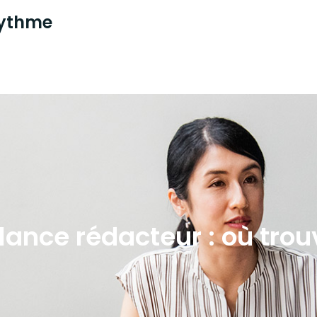
 rythme
lance rédacteur : où trou