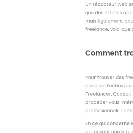
Un rédacteur web seo
que des articles opti
mais également pour 
freelance, voici que
Comment trou
Pour trouver des f
plusieurs techniques
Freelancer, Codeur, 
procéder vous-même à
professionnels com
En ce qui concerne l
proposent une liste 