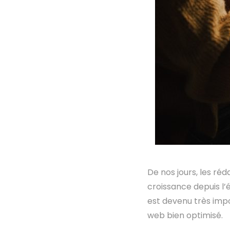
De nos jours, les réda
croissance depuis l’
est devenu très impo
web bien optimisé.