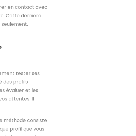
trer en contact avec
re. Cette dernière
es seulement.
?
vement tester ses
é des profils
es évaluer et les
os attentes. Il
tte méthode consiste
que profil que vous