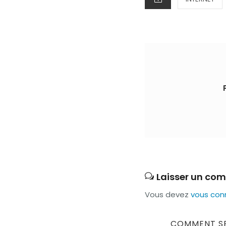
Laisser un co
Vous devez
vous con
Navigation
PREVIOUS
COMMENT SE