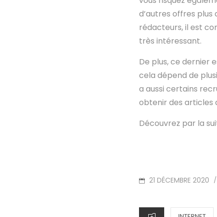
vous risquez égaleme
d’autres offres plus
rédacteurs, il est c
très intéressant.
De plus, ce dernier e
cela dépend de plusi
a aussi certains rec
obtenir des articles
Découvrez par la sui
POSTED
21 DÉCEMBRE 2020
/
ON
CATEGORIES
INTERNET