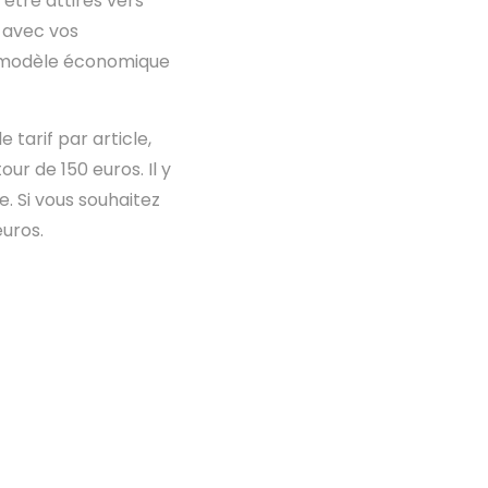
être attirés vers
t avec vos
un modèle économique
 tarif par article,
ur de 150 euros. Il y
e. Si vous souhaitez
euros.