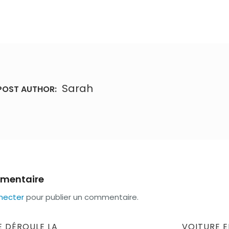
Sarah
POST AUTHOR:
mmentaire
necter
pour publier un commentaire.
NEXT
 DÉROULE LA
VOITURE E