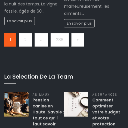
la nuit des temps. La vigne
malheureusement, les
fossile, âgée de 60…
aliments…
En savoir plus
En savoir plus
Page:
Next
1
2
…
288
»
La Selection De La Team
ANIMAUX
ASSURANCES
Pension
Comment
canine en
optimiser
Haute-Savoie :
votre budget
tout ce qu’il
et votre
faut savoir
protection