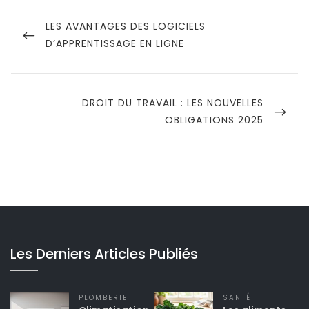
Navigation
de
PREVIOUS
LES AVANTAGES DES LOGICIELS
POST
D’APPRENTISSAGE EN LIGNE
l’article
NEXT
DROIT DU TRAVAIL : LES NOUVELLES
POST
OBLIGATIONS 2025
Les Derniers Articles Publiés
PLOMBERIE
SANTÉ