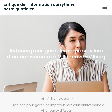
Skip
critique de l'information qui rythme
notre quotidien
to
content
Astuces pour gérer les imprévus lors
d’un anniversaire à Villeneuve-d’Ascq
Non classé
Astuces pour gérer les imprévus lors d’un anniversaire à
Villeneuve-d’Ascq