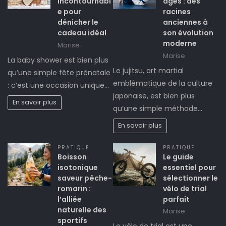
incontournabl
âges : des
e pour
racines
dénicher le
anciennes à
cadeau idéal
son évolution
moderne
Marise
Marise
La baby shower est bien plus
Le jujitsu, art martial
qu’une simple fête prénatale
emblématique de la culture
: c’est une occasion unique…
japonaise, est bien plus
En savoir plus
qu’une simple méthode…
En savoir plus
PRATIQUE
PRATIQUE
Boisson
Le guide
isotonique
essentiel pour
saveur pêche-
sélectionner le
romarin :
vélo de trial
l’alliée
parfait
naturelle des
Marise
sportifs
Le vélo de trial est une