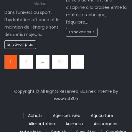
Marise
discipline à la croisée entre la
Dans l’univers du sport,
maîtrise technique,
l’hydratation efficace et le
l’équilibre…
maintien de l’énergie sont
En savoir plus
des défis majeurs…
En savoir plus
Page:
Next
1
2
…
27
»
Copyright © All Rights Reserved. Businex Theme by
www.kub3.fr
Achats
Agences web
Agriculture
Alimentation
Animaux
Assurances
Auto Moto
Beauté
Bien-être
Coaching