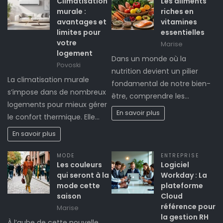
Climatisation
Les aliments
murale :
riches en
avantages et
vitamines
limites pour
essentielles
votre
Marise
logement
Dans un monde où la
Povoski
nutrition devient un pilier
La climatisation murale
fondamental de notre bien-
s’impose dans de nombreux
être, comprendre les…
logements pour mieux gérer
En savoir plus
le confort thermique. Elle…
En savoir plus
MODE
ENTREPRISE
Les couleurs
Logiciel
qui seront à la
Workday : La
mode cette
plateforme
saison
Cloud
référence pour
Marise
la gestion RH
À l’aube de cette nouvelle