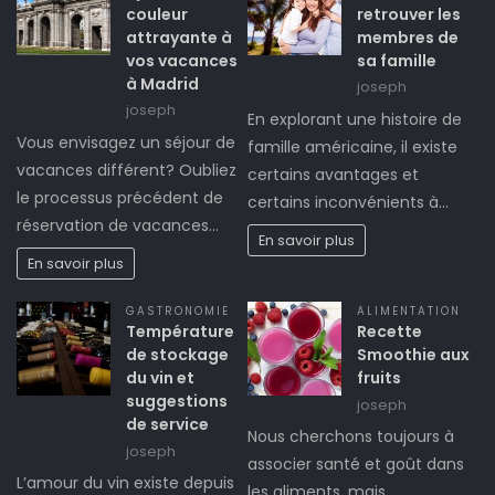
couleur
retrouver les
attrayante à
membres de
vos vacances
sa famille
à Madrid
joseph
joseph
En explorant une histoire de
Vous envisagez un séjour de
famille américaine, il existe
vacances différent? Oubliez
certains avantages et
le processus précédent de
certains inconvénients à…
réservation de vacances…
En savoir plus
En savoir plus
GASTRONOMIE
ALIMENTATION
Température
Recette
de stockage
Smoothie aux
du vin et
fruits
suggestions
joseph
de service
Nous cherchons toujours à
joseph
associer santé et goût dans
L’amour du vin existe depuis
les aliments, mais