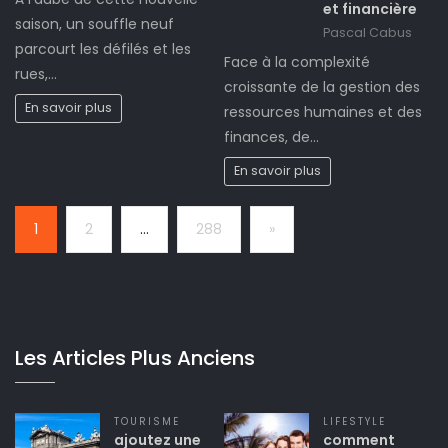
et financière
saison, un souffle neuf
Pascal Cabus
parcourt les défilés et les
Face à la complexité
rues,…
croissante de la gestion des
En savoir plus
ressources humaines et des
finances, de…
En savoir plus
Page:
Next
1
2
…
288
»
Les Articles Plus Anciens
TOURISME
LIFESTYLE
ajoutez une
comment