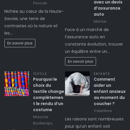
avec un devis
Povoski
d’assurance
Nichée au cœur de la Haute-
auto
Savoie, une terre de
Marise
contrastes où la nature et
Face à un marché de
les…
l’assurance auto en
En savoir plus
constante évolution, trouver
un équilibre entre un…
En savoir plus
TEXTILE
ENFANTS
Pourquoi le
Comment
choix du
aider un
textile change
enfant anxieux
complètemen
au moment du
t le rendu d’un
coucher ?
costume
Valentina
Maurice
Les raisons sont nombreuses
Bontemps
pour qu’un enfant soit