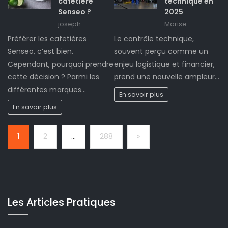
cafetière
technique en
Senseo ?
2025
joseph
Marise
Préférer les cafetières
Le contrôle technique,
Senseo, c’est bien.
souvent perçu comme un
Cependant, pourquoi prendre
enjeu logistique et financier,
cette décision ? Parmi les
prend une nouvelle ampleur…
différentes marques…
En savoir plus
En savoir plus
Page:
Next
1
2
…
288
»
Les Articles Pratiques