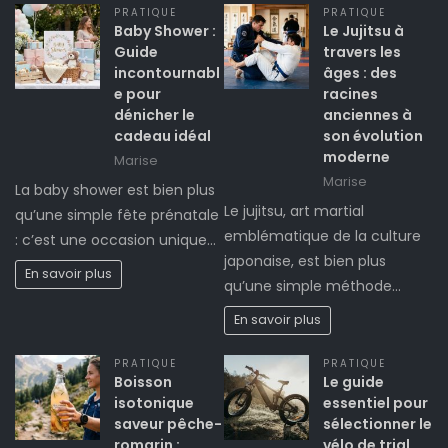
PRATIQUE
PRATIQUE
Baby Shower :
Le Jujitsu à
Guide
travers les
incontournabl
âges : des
e pour
racines
dénicher le
anciennes à
cadeau idéal
son évolution
moderne
Marise
Marise
La baby shower est bien plus
Le jujitsu, art martial
qu’une simple fête prénatale
emblématique de la culture
: c’est une occasion unique…
japonaise, est bien plus
En savoir plus
qu’une simple méthode…
En savoir plus
PRATIQUE
PRATIQUE
Boisson
Le guide
isotonique
essentiel pour
saveur pêche-
sélectionner le
romarin :
vélo de trial