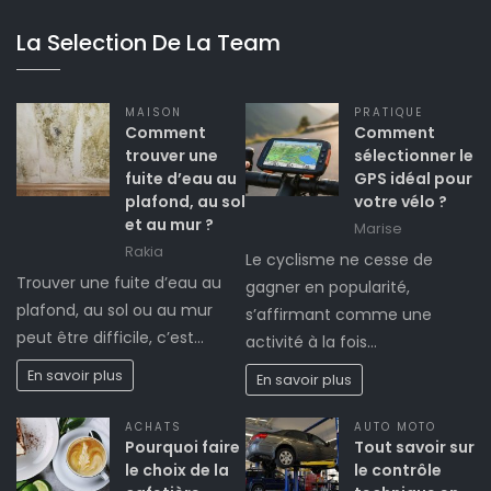
La Selection De La Team
MAISON
PRATIQUE
Comment
Comment
trouver une
sélectionner le
fuite d’eau au
GPS idéal pour
plafond, au sol
votre vélo ?
et au mur ?
Marise
Rakia
Le cyclisme ne cesse de
Trouver une fuite d’eau au
gagner en popularité,
plafond, au sol ou au mur
s’affirmant comme une
peut être difficile, c’est…
activité à la fois…
En savoir plus
En savoir plus
ACHATS
AUTO MOTO
Pourquoi faire
Tout savoir sur
le choix de la
le contrôle