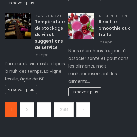
En savoir plus
GASTRONOMIE
ALIMENTATION
Température
Recette
de stockage
Smoothie aux
du vin et
fruits
suggestions
joseph
de service
Nous cherchons toujours à
joseph
associer santé et goût dans
L’amour du vin existe depuis
les aliments, mais
la nuit des temps. La vigne
malheureusement, les
fossile, âgée de 60…
aliments…
En savoir plus
En savoir plus
Page:
Next
1
2
…
288
»