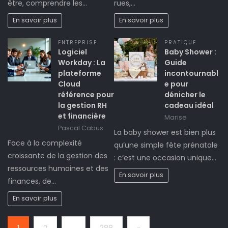
être, comprendre les…
rues,…
En savoir plus
En savoir plus
ENTREPRISE
PRATIQUE
Logiciel
Baby Shower :
Workday : La
Guide
plateforme
incontournabl
Cloud
e pour
référence pour
dénicher le
la gestion RH
cadeau idéal
et financière
Marise
Pascal Cabus
La baby shower est bien plus
Face à la complexité
qu’une simple fête prénatale
croissante de la gestion des
: c’est une occasion unique…
ressources humaines et des
En savoir plus
finances, de…
En savoir plus
Page:
Next
1
2
…
288
»