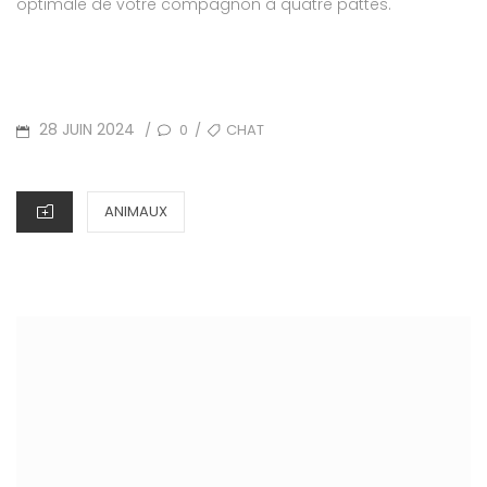
optimale de votre compagnon à quatre pattes.
POSTED
TAGS
28 JUIN 2024
0
CHAT
/
/
ON
CATEGORIES
ANIMAUX