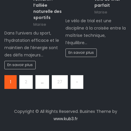
l’alliée
parfait
naturelle des
Marise
sportifs
Le vélo de trial est une
Marise
discipline à la croisée entre la
Dans l’univers du sport,
maîtrise technique,
l’hydratation efficace et le
l’équilibre…
maintien de l’énergie sont
En savoir plus
des défis majeurs…
En savoir plus
Page:
Next
1
2
…
27
»
Copyright © All Rights Reserved. Businex Theme by
www.kub3.fr