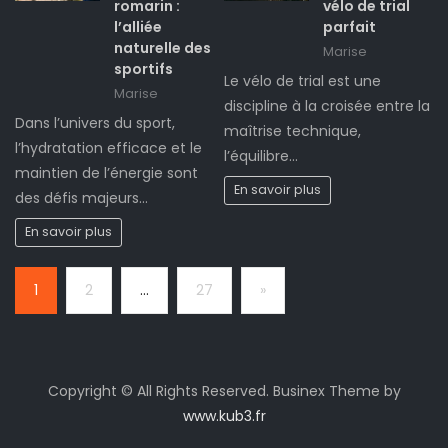
romarin :
vélo de trial
l’alliée
parfait
naturelle des
Marise
sportifs
Le vélo de trial est une
Marise
discipline à la croisée entre la
Dans l’univers du sport,
maîtrise technique,
l’hydratation efficace et le
l’équilibre…
maintien de l’énergie sont
En savoir plus
des défis majeurs…
En savoir plus
Page:
Next
1
2
…
27
»
Copyright © All Rights Reserved. Businex Theme by
www.kub3.fr