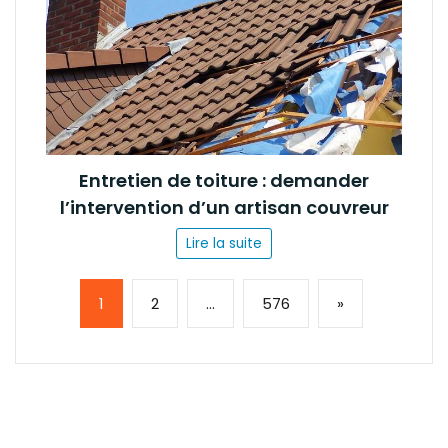
Entretien de toiture : demander
l’intervention d’un artisan couvreur
Lire la suite
Page:
Next
1
2
…
576
»