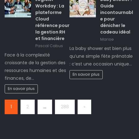
Workday : La
Guide
plateforme
incontournabl
Cloud
e pour
référence pour
dénicher le
la gestion RH
cadeau idéal
et financière
Marise
Pascal Cabus
La baby shower est bien plus
Face à la complexité
qu’une simple fête prénatale
croissante de la gestion des
: c’est une occasion unique…
ressources humaines et des
En savoir plus
finances, de…
En savoir plus
Page:
Next
1
2
…
288
»