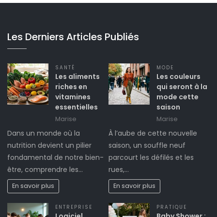
Les Derniers Articles Publiés
SANTÉ
MODE
Les aliments
Les couleurs
riches en
qui seront à la
vitamines
mode cette
essentielles
saison
Marise
Marise
Dans un monde où la
À l’aube de cette nouvelle
nutrition devient un pilier
saison, un souffle neuf
fondamental de notre bien-
parcourt les défilés et les
être, comprendre les…
rues,…
En savoir plus
En savoir plus
ENTREPRISE
PRATIQUE
Logiciel
Baby Shower :