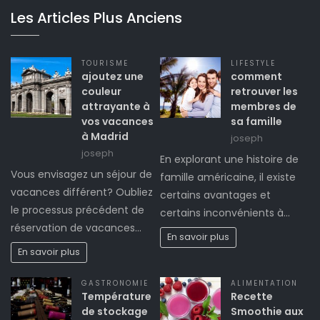
Les Articles Plus Anciens
TOURISME
LIFESTYLE
ajoutez une
comment
couleur
retrouver les
attrayante à
membres de
vos vacances
sa famille
à Madrid
joseph
joseph
En explorant une histoire de
Vous envisagez un séjour de
famille américaine, il existe
vacances différent? Oubliez
certains avantages et
le processus précédent de
certains inconvénients à…
réservation de vacances…
En savoir plus
En savoir plus
GASTRONOMIE
ALIMENTATION
Température
Recette
de stockage
Smoothie aux