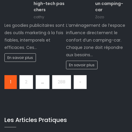
high-tech pas
un camping-
chers
car
cathy
Zozo
Les goodies publicitaires sont
L’aménagement de l’espace
des outils marketing à la fois
influence directement le
fiables, intemporels et
confort d’un camping-car.
efficaces. Ces…
Chaque zone doit répondre
aux besoins…
En savoir plus
En savoir plus
Page:
Next
1
2
…
288
»
Les Articles Pratiques