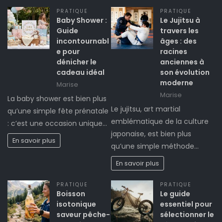
PRATIQUE
PRATIQUE
Baby Shower :
Le Jujitsu à
Guide
travers les
incontournabl
âges : des
e pour
racines
dénicher le
anciennes à
cadeau idéal
son évolution
moderne
Marise
Marise
La baby shower est bien plus
Le jujitsu, art martial
qu’une simple fête prénatale
emblématique de la culture
: c’est une occasion unique…
japonaise, est bien plus
En savoir plus
qu’une simple méthode…
En savoir plus
PRATIQUE
PRATIQUE
Boisson
Le guide
isotonique
essentiel pour
saveur pêche-
sélectionner le