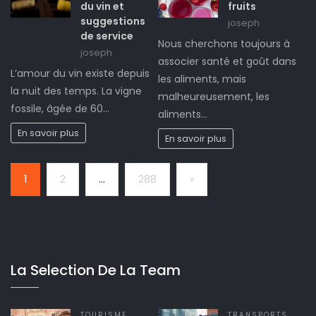
du vin et
fruits
suggestions
joseph
de service
Nous cherchons toujours à
joseph
associer santé et goût dans
L’amour du vin existe depuis
les aliments, mais
la nuit des temps. La vigne
malheureusement, les
fossile, âgée de 60…
aliments…
En savoir plus
En savoir plus
Page:
Next
1
2
…
288
»
La Selection De La Team
TOURISME
,
TRANSPORTS