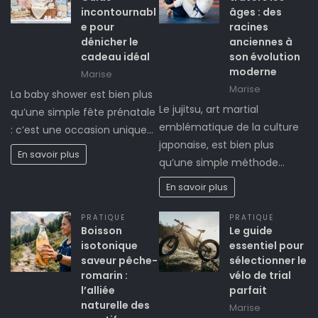
incontournabl
âges : des
e pour
racines
dénicher le
anciennes à
cadeau idéal
son évolution
moderne
Marise
Marise
La baby shower est bien plus
Le jujitsu, art martial
qu’une simple fête prénatale
emblématique de la culture
: c’est une occasion unique…
japonaise, est bien plus
En savoir plus
qu’une simple méthode…
En savoir plus
PRATIQUE
PRATIQUE
Boisson
Le guide
isotonique
essentiel pour
saveur pêche-
sélectionner le
romarin :
vélo de trial
l’alliée
parfait
naturelle des
Marise