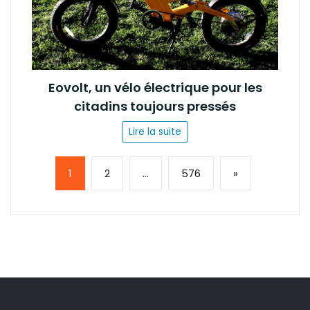
Eovolt, un vélo électrique pour les
citadins toujours pressés
Lire la suite
Page:
Next
1
2
…
576
»