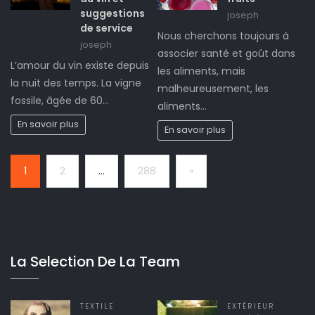
suggestions
joseph
de service
Nous cherchons toujours à
joseph
associer santé et goût dans
L’amour du vin existe depuis
les aliments, mais
la nuit des temps. La vigne
malheureusement, les
fossile, âgée de 60…
aliments…
En savoir plus
En savoir plus
Page:
Next
1
2
…
288
»
La Selection De La Team
TEXTILE
EXTÉRIEUR