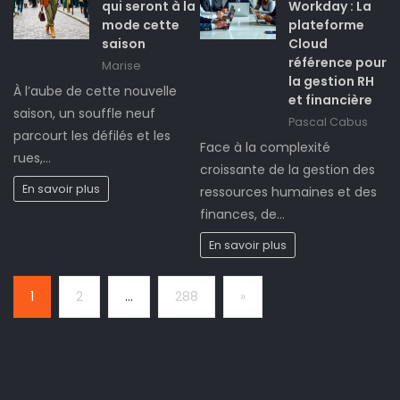
qui seront à la
Workday : La
mode cette
plateforme
saison
Cloud
référence pour
Marise
la gestion RH
À l’aube de cette nouvelle
et financière
saison, un souffle neuf
Pascal Cabus
parcourt les défilés et les
Face à la complexité
rues,…
croissante de la gestion des
En savoir plus
ressources humaines et des
finances, de…
En savoir plus
Page:
Next
1
2
…
288
»