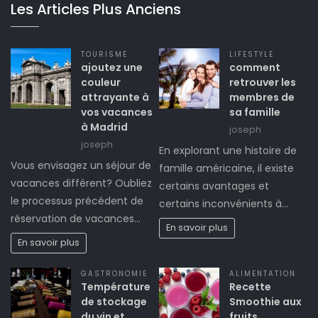
Les Articles Plus Anciens
TOURISME
LIFESTYLE
ajoutez une
comment
couleur
retrouver les
attrayante à
membres de
vos vacances
sa famille
à Madrid
joseph
joseph
En explorant une histoire de
Vous envisagez un séjour de
famille américaine, il existe
vacances différent? Oubliez
certains avantages et
le processus précédent de
certains inconvénients à…
réservation de vacances…
En savoir plus
En savoir plus
GASTRONOMIE
ALIMENTATION
Température
Recette
de stockage
Smoothie aux
du vin et
fruits