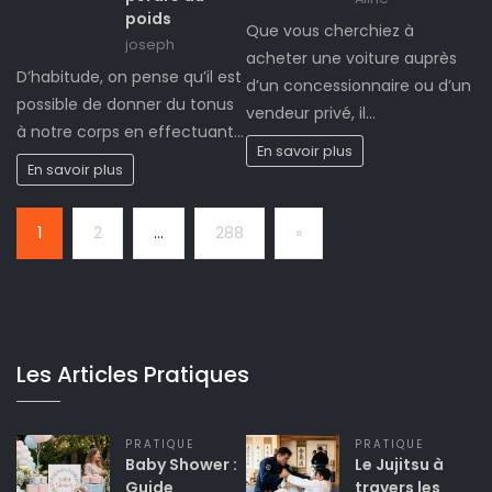
poids
Que vous cherchiez à
joseph
acheter une voiture auprès
D’habitude, on pense qu’il est
d’un concessionnaire ou d’un
possible de donner du tonus
vendeur privé, il…
à notre corps en effectuant…
En savoir plus
En savoir plus
Page:
Next
1
2
…
288
»
Les Articles Pratiques
PRATIQUE
PRATIQUE
Baby Shower :
Le Jujitsu à
Guide
travers les