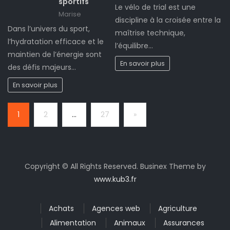
sportifs
Le vélo de trial est une
Marise
discipline à la croisée entre la
Dans l’univers du sport,
maîtrise technique,
l’hydratation efficace et le
l’équilibre…
maintien de l’énergie sont
En savoir plus
des défis majeurs…
En savoir plus
Page:
Next
1
2
…
27
»
Copyright © All Rights Reserved. Businex Theme by
www.kub3.fr
Achats
Agences web
Agriculture
Alimentation
Animaux
Assurances