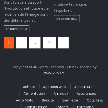
Dans l’univers du sport,
maîtrise technique,
l’hydratation efficace et le
l’équilibre…
maintien de l’énergie sont
En savoir plus
des défis majeurs…
En savoir plus
Page:
Next
1
2
…
27
»
Copyright © All Rights Reserved. Businex Theme by
www.kub3.fr
Achats
Agences web
Agriculture
Alimentation
Animaux
Assurances
Auto Moto
Beauté
Bien-être
Coaching
Construction
Enfants
Entreprise