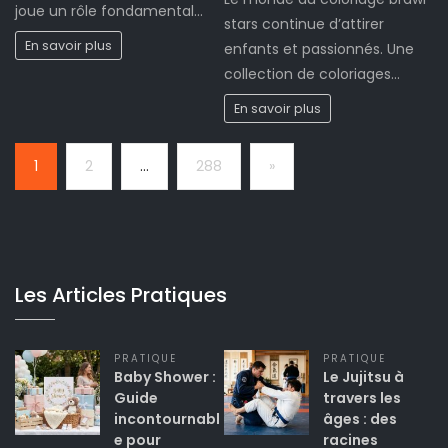
joue un rôle fondamental…
stars continue d’attirer
En savoir plus
enfants et passionnés. Une
collection de coloriages…
En savoir plus
Page:
Next
1
2
…
288
»
Les Articles Pratiques
PRATIQUE
PRATIQUE
Baby Shower :
Le Jujitsu à
Guide
travers les
incontournabl
âges : des
e pour
racines