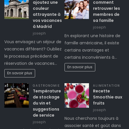
ajoutez une
comment
couleur
retrouver les
attrayante à
membres de
vos vacances
sa famille
à Madrid
joseph
joseph
En explorant une histoire de
Vous envisagez un séjour de
famille américaine, il existe
vacances différent? Oubliez
certains avantages et
le processus précédent de
certains inconvénients à…
réservation de vacances…
En savoir plus
En savoir plus
GASTRONOMIE
ALIMENTATION
Température
Recette
de stockage
Smoothie aux
du vin et
fruits
suggestions
joseph
de service
Nous cherchons toujours à
joseph
associer santé et goût dans