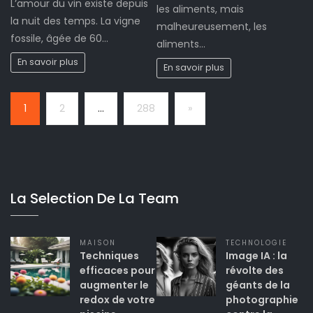
L’amour du vin existe depuis
les aliments, mais
la nuit des temps. La vigne
malheureusement, les
fossile, âgée de 60…
aliments…
En savoir plus
En savoir plus
Page:
Next
1
2
…
288
»
La Selection De La Team
MAISON
TECHNOLOGIE
Techniques
Image IA : la
efficaces pour
révolte des
augmenter le
géants de la
redox de votre
photographie