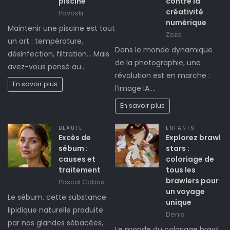
piscine
contre la
créativité
Povoski
numérique
Maintenir une piscine est tout
Zozo
un art : température,
Dans le monde dynamique
désinfection, filtration… Mais
de la photographie, une
avez-vous pensé au…
révolution est en marche :
En savoir plus
l’image IA.…
En savoir plus
BEAUTÉ
ENFANTS
Excès de
Explorez brawl
sébum :
stars :
causes et
coloriage de
traitement
tous les
brawlers pour
Pascal Cabus
un voyage
Le sébum, cette substance
unique
lipidique naturelle produite
Denis
par nos glandes sébacées,
Le monde du coloriage brawl