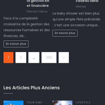
la gestion RH
cadeau idéal
et financière
Marise
Pascal Cabus
La baby shower est bien plus
Face à la complexité
qu’une simple fête prénatale
croissante de la gestion des
: c’est une occasion unique…
ressources humaines et des
En savoir plus
finances, de…
En savoir plus
Page:
Next
1
2
…
288
»
Les Articles Plus Anciens
TOURISME
LIFESTYLE