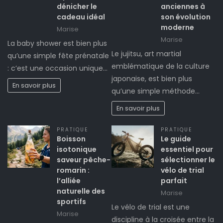
dénicher le
anciennes à
cadeau idéal
son évolution
moderne
Marise
Marise
La baby shower est bien plus
Le jujitsu, art martial
qu’une simple fête prénatale
emblématique de la culture
: c’est une occasion unique…
japonaise, est bien plus
En savoir plus
qu’une simple méthode…
En savoir plus
PRATIQUE
PRATIQUE
Boisson
Le guide
isotonique
essentiel pour
saveur pêche-
sélectionner le
romarin :
vélo de trial
l’alliée
parfait
naturelle des
Marise
sportifs
Le vélo de trial est une
Marise
discipline à la croisée entre la