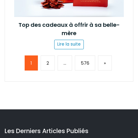
Top des cadeaux à offrir à sa belle-
mère
Lire la suite
Page:
Next
1
2
…
576
»
Les Derniers Articles Publiés