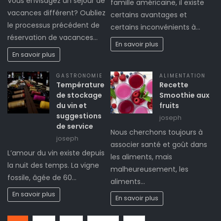
Vous envisagez un séjour de
famille américaine, il existe
vacances différent? Oubliez
certains avantages et
le processus précédent de
certains inconvénients à…
réservation de vacances…
En savoir plus
En savoir plus
GASTRONOMIE
ALIMENTATION
Température
Recette
de stockage
Smoothie aux
du vin et
fruits
suggestions
joseph
de service
Nous cherchons toujours à
joseph
associer santé et goût dans
L’amour du vin existe depuis
les aliments, mais
la nuit des temps. La vigne
malheureusement, les
fossile, âgée de 60…
aliments…
En savoir plus
En savoir plus
Page: