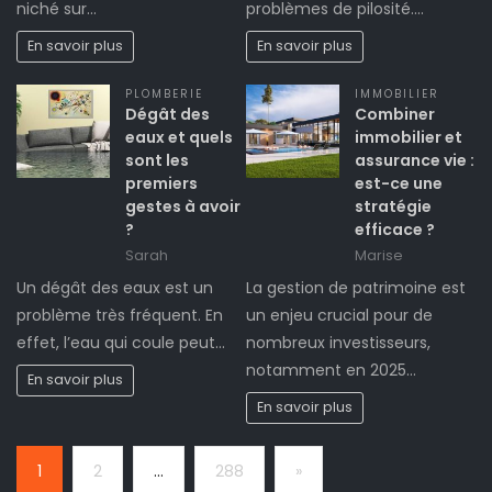
niché sur…
problèmes de pilosité.…
En savoir plus
En savoir plus
PLOMBERIE
IMMOBILIER
Dégât des
Combiner
eaux et quels
immobilier et
sont les
assurance vie :
premiers
est-ce une
gestes à avoir
stratégie
?
efficace ?
Sarah
Marise
Un dégât des eaux est un
La gestion de patrimoine est
problème très fréquent. En
un enjeu crucial pour de
effet, l’eau qui coule peut…
nombreux investisseurs,
notamment en 2025…
En savoir plus
En savoir plus
Page:
Next
1
2
…
288
»