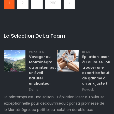
Next
1
2
…
288
»
La Selection De La Team
VOYAGES
BEAUTÉ
Voyager au
Épilation laser
Monténégro
à Toulouse : où
au printemps :
trouver une
un éveil
expertise haut
naturel
de gamme à
enchanteur
un prix juste ?
Denis
Povoski
Le printemps est une saison
L’épilation laser à Toulouse
exceptionnelle pour découvrir
séduit par sa promesse de
le Monténégro, ce petit bijou
solution durable aux