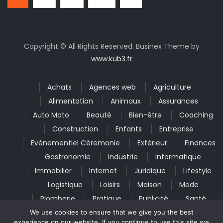
Copyright © All Rights Reserved. Businex Theme by
www.kub3.fr
Achats
Agences web
Agriculture
Alimentation
Animaux
Assurances
Auto Moto
Beauté
Bien-être
Coaching
Construction
Enfants
Entreprise
Evènementiel Céremonie
Extérieur
Finances
Gastronomie
Industrie
Informatique
Immobilier
Internet
Juridique
Lifestyle
Logistique
Loisirs
Maison
Mode
Plomberie
Pratique
Publicité
Santé
Seniors
Services
Textile
Toiture
We use cookies to ensure that we give you the best
experience on our website. If you continue to use this site we