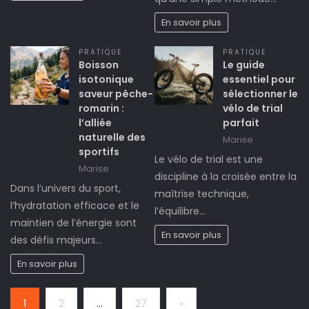
En savoir plus
PRATIQUE
PRATIQUE
Boisson
Le guide
isotonique
essentiel pour
saveur pêche-
sélectionner le
romarin :
vélo de trial
l’alliée
parfait
naturelle des
Marise
sportifs
Le vélo de trial est une
Marise
discipline à la croisée entre la
Dans l’univers du sport,
maîtrise technique,
l’hydratation efficace et le
l’équilibre…
maintien de l’énergie sont
En savoir plus
des défis majeurs…
En savoir plus
Page:
Next
1
2
…
27
»