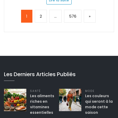
Lire la suite
Page:
Next
1
2
…
576
»
Les Derniers Articles Publiés
SANTÉ
MODE
Les aliments
Les couleurs
riches en
qui seront à la
vitamines
mode cette
essentielles
saison