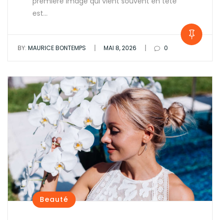
première image qui vient souvent en tête
est…
|
|
BY:
MAURICE BONTEMPS
MAI 8, 2026
0
Beauté