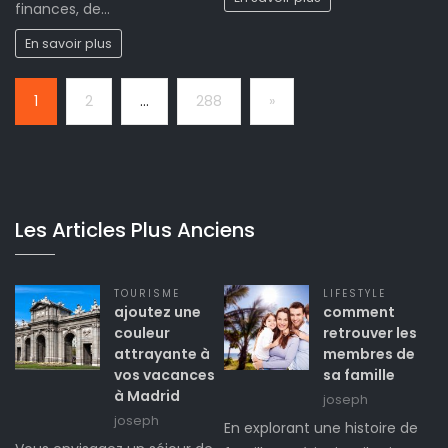
finances, de…
En savoir plus
Page:
Next
1
2
…
288
»
Les Articles Plus Anciens
TOURISME
LIFESTYLE
ajoutez une
comment
couleur
retrouver les
attrayante à
membres de
vos vacances
sa famille
à Madrid
joseph
joseph
En explorant une histoire de