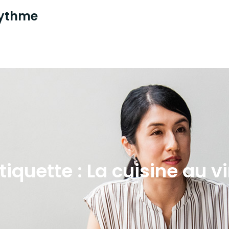
 rythme
tiquette :
La cuisine au v