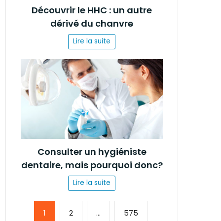
Découvrir le HHC : un autre
dérivé du chanvre
Lire la suite
Consulter un hygiéniste
dentaire, mais pourquoi donc?
Lire la suite
Page:
1
2
…
575