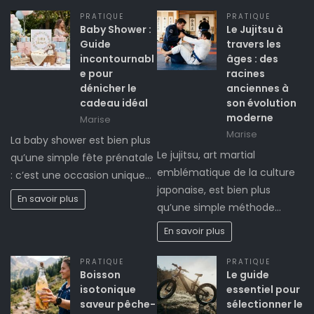
PRATIQUE
PRATIQUE
Baby Shower :
Le Jujitsu à
Guide
travers les
incontournabl
âges : des
e pour
racines
dénicher le
anciennes à
cadeau idéal
son évolution
moderne
Marise
Marise
La baby shower est bien plus
Le jujitsu, art martial
qu’une simple fête prénatale
emblématique de la culture
: c’est une occasion unique…
japonaise, est bien plus
En savoir plus
qu’une simple méthode…
En savoir plus
PRATIQUE
PRATIQUE
Boisson
Le guide
isotonique
essentiel pour
saveur pêche-
sélectionner le