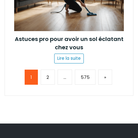
Astuces pro pour avoir un sol éclatant
chez vous
Lire la suite
Page:
Next
1
2
…
575
»