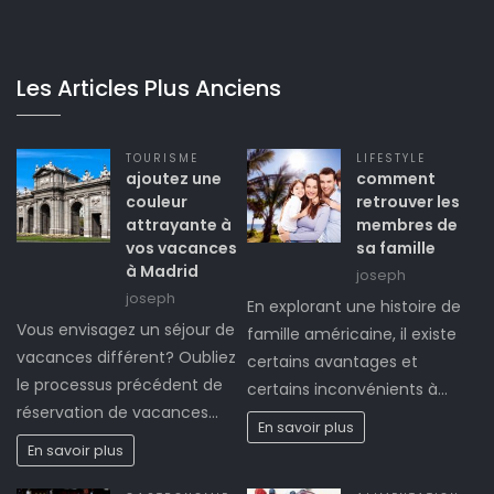
Les Articles Plus Anciens
TOURISME
LIFESTYLE
ajoutez une
comment
couleur
retrouver les
attrayante à
membres de
vos vacances
sa famille
à Madrid
joseph
joseph
En explorant une histoire de
Vous envisagez un séjour de
famille américaine, il existe
vacances différent? Oubliez
certains avantages et
le processus précédent de
certains inconvénients à…
réservation de vacances…
En savoir plus
En savoir plus