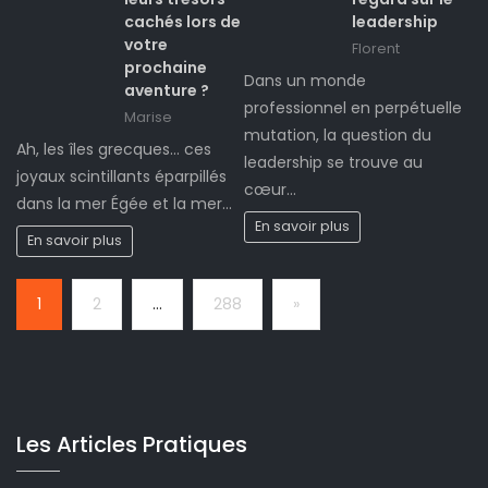
cachés lors de
leadership
votre
Florent
prochaine
Dans un monde
aventure ?
professionnel en perpétuelle
Marise
mutation, la question du
Ah, les îles grecques… ces
leadership se trouve au
joyaux scintillants éparpillés
cœur…
dans la mer Égée et la mer…
En savoir plus
En savoir plus
Page:
Next
1
2
…
288
»
Les Articles Pratiques