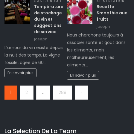
GASTRONOMIE
ALIMENTATION
Température
Recette
de stockage
Smoothie aux
du vin et
fruits
suggestions
joseph
de service
Nous cherchons toujours à
joseph
associer santé et goût dans
L’amour du vin existe depuis
les aliments, mais
la nuit des temps. La vigne
malheureusement, les
fossile, âgée de 60…
aliments…
En savoir plus
En savoir plus
Page:
Next
1
2
…
288
»
La Selection De La Team