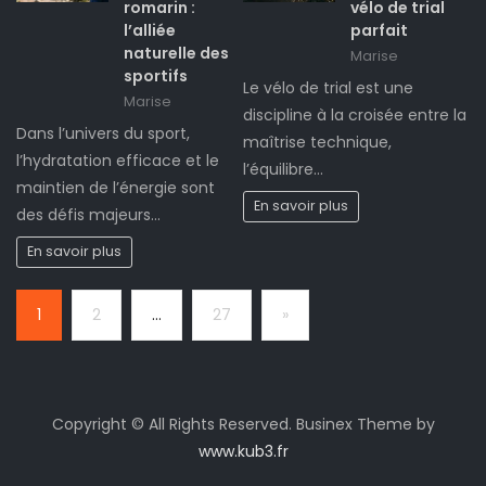
romarin :
vélo de trial
l’alliée
parfait
naturelle des
Marise
sportifs
Le vélo de trial est une
Marise
discipline à la croisée entre la
Dans l’univers du sport,
maîtrise technique,
l’hydratation efficace et le
l’équilibre…
maintien de l’énergie sont
En savoir plus
des défis majeurs…
En savoir plus
Page:
Next
1
2
…
27
»
Copyright © All Rights Reserved. Businex Theme by
www.kub3.fr