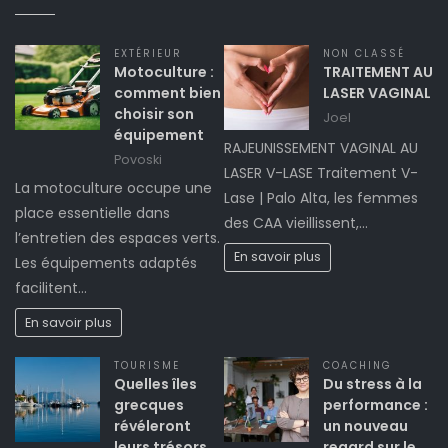
EXTÉRIEUR
NON CLASSÉ
Motoculture :
TRAITEMENT AU
comment bien
LASER VAGINAL
choisir son
Joel
équipement
RAJEUNISSEMENT VAGINAL AU
Povoski
LASER V-LASE Traitement V-
La motoculture occupe une
Lase | Palo Alta, les femmes
place essentielle dans
des CAA vieillissent,…
l’entretien des espaces verts.
En savoir plus
Les équipements adaptés
facilitent…
En savoir plus
TOURISME
COACHING
Quelles îles
Du stress à la
grecques
performance :
révéleront
un nouveau
leurs trésors
regard sur le