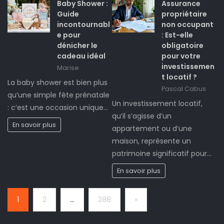
Baby Shower :
Assurance
Guide
propriétaire
incontournabl
non occupant
e pour
: Est-elle
dénicher le
obligatoire
cadeau idéal
pour votre
investissemen
Marise
t locatif ?
La baby shower est bien plus
Pascal Cabus
qu’une simple fête prénatale
Un investissement locatif,
: c’est une occasion unique…
qu’il s’agisse d’un
En savoir plus
appartement ou d’une
maison, représente un
patrimoine significatif pour…
En savoir plus
Page:
Next
1
2
…
288
»