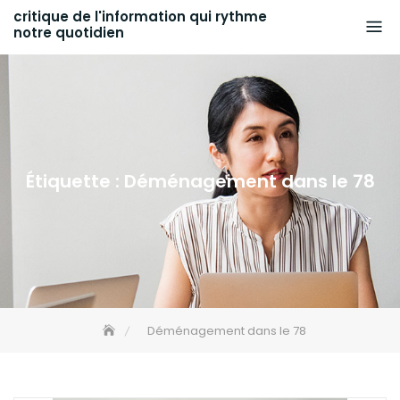
Skip
critique de l'information qui rythme
notre quotidien
to
content
Étiquette :
Déménagement dans le 78
Déménagement dans le 78