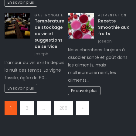
En savoir plus
GASTRONOMIE
ALIMENTATION
Température
Recette
de stockage
Smoothie aux
du vin et
fruits
suggestions
joseph
de service
Nous cherchons toujours à
joseph
associer santé et goût dans
L’amour du vin existe depuis
les aliments, mais
la nuit des temps. La vigne
malheureusement, les
fossile, âgée de 60…
aliments…
En savoir plus
En savoir plus
Page:
Next
1
2
…
288
»