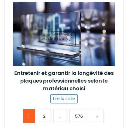
Entretenir et garantir la longévité des
plaques professionnelles selon le
matériau choisi
Lire la suite
Page:
Next
1
2
…
576
»