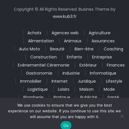
Copyright © All Rights Reserved. Businex Theme by
www.kub3.fr
Achats
Agences web
Agriculture
Alimentation
Animaux
Assurances
Auto Moto
Beauté
Bien-être
Coaching
Construction
Enfants
Entreprise
Evènementiel Céremonie
Extérieur
Finances
Gastronomie
Industrie
Informatique
Immobilier
Internet
Juridique
Lifestyle
Logistique
Loisirs
Maison
Mode
Plomberie
Pratique
Publicité
Santé
Seniors
Services
Textile
Toiture
We use cookies to ensure that we give you the best
experience on our website. If you continue to use this site we
Tourisme
Transports
Technologie
will assume that you are happy with it.
Voyages
Ok