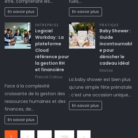
être, comprendre les…
rues,…
En savoir plus
En savoir plus
ENTREPRISE
PRATIQUE
Logiciel
Baby Shower :
Workday : La
Guide
plateforme
incontournabl
Cloud
e pour
référence pour
dénicher le
la gestion RH
cadeau idéal
et financière
Marise
Pascal Cabus
La baby shower est bien plus
Face à la complexité
qu’une simple fête prénatale
croissante de la gestion des
: c’est une occasion unique…
ressources humaines et des
En savoir plus
finances, de…
En savoir plus
Page:
Next
1
2
…
288
»