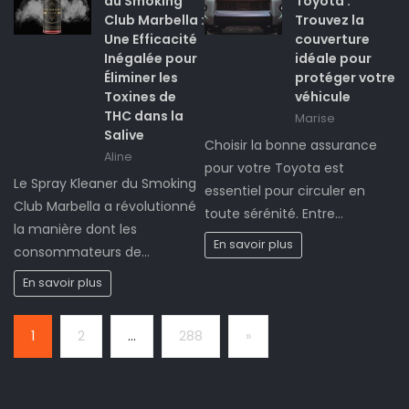
du Smoking
Toyota :
Club Marbella :
Trouvez la
Une Efficacité
couverture
Inégalée pour
idéale pour
Éliminer les
protéger votre
Toxines de
véhicule
THC dans la
Marise
Salive
Choisir la bonne assurance
Aline
pour votre Toyota est
Le Spray Kleaner du Smoking
essentiel pour circuler en
Club Marbella a révolutionné
toute sérénité. Entre…
la manière dont les
En savoir plus
consommateurs de…
En savoir plus
Page:
Next
1
2
…
288
»