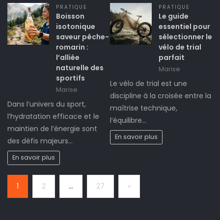
PRATIQUE
PRATIQUE
Boisson
Le guide
isotonique
essentiel pour
saveur pêche-
sélectionner le
romarin :
vélo de trial
l’alliée
parfait
naturelle des
Marise
sportifs
Le vélo de trial est une
Marise
discipline à la croisée entre la
Dans l’univers du sport,
maîtrise technique,
l’hydratation efficace et le
l’équilibre…
maintien de l’énergie sont
En savoir plus
des défis majeurs…
En savoir plus
Page:
Next
1
2
…
27
»