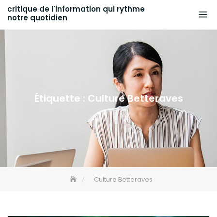
Skip
critique de l'information qui rythme
notre quotidien
to
content
Étiquette :
Culture Betteraves
Culture Betteraves