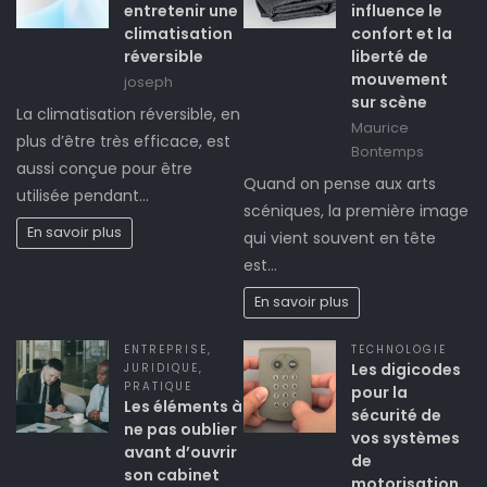
entretenir une
influence le
climatisation
confort et la
réversible
liberté de
mouvement
joseph
sur scène
La climatisation réversible, en
Maurice
plus d’être très efficace, est
Bontemps
aussi conçue pour être
Quand on pense aux arts
utilisée pendant…
scéniques, la première image
En savoir plus
qui vient souvent en tête
est…
En savoir plus
ENTREPRISE
,
TECHNOLOGIE
Les digicodes
JURIDIQUE
,
PRATIQUE
pour la
Les éléments à
sécurité de
ne pas oublier
vos systèmes
avant d’ouvrir
de
son cabinet
motorisation