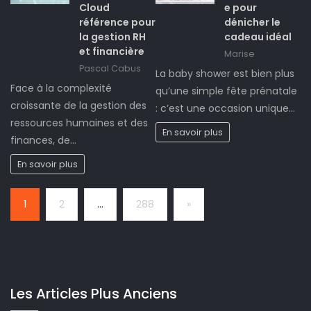
Cloud
e pour
référence pour
dénicher le
la gestion RH
cadeau idéal
et financière
Marise
Pascal Cabus
La baby shower est bien plus
Face à la complexité
qu’une simple fête prénatale
croissante de la gestion des
: c’est une occasion unique…
ressources humaines et des
En savoir plus
finances, de…
En savoir plus
Page:
Next
1
2
…
288
»
Les Articles Plus Anciens