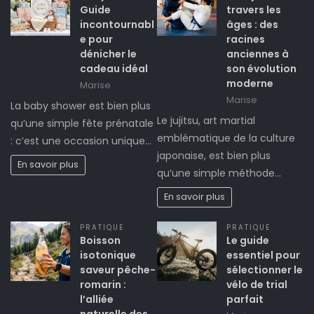
Guide
travers les
incontournabl
âges : des
e pour
racines
dénicher le
anciennes à
cadeau idéal
son évolution
moderne
Marise
Marise
La baby shower est bien plus
Le jujitsu, art martial
qu’une simple fête prénatale
emblématique de la culture
: c’est une occasion unique…
japonaise, est bien plus
En savoir plus
qu’une simple méthode…
En savoir plus
PRATIQUE
PRATIQUE
Boisson
Le guide
isotonique
essentiel pour
saveur pêche-
sélectionner le
romarin :
vélo de trial
l’alliée
parfait
naturelle des