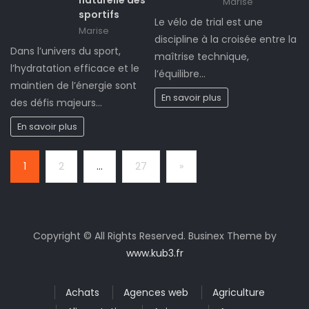
Marise
sportifs
Le vélo de trial est une
Marise
discipline à la croisée entre la
Dans l’univers du sport,
maîtrise technique,
l’hydratation efficace et le
l’équilibre…
maintien de l’énergie sont
En savoir plus
des défis majeurs…
En savoir plus
Page:
Next
1
2
…
27
»
Copyright © All Rights Reserved. Businex Theme by
www.kub3.fr
Achats
Agences web
Agriculture