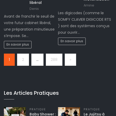
libéral
Amine
Denis
Les digicodes (comme le
Avant de franchir le seuil de
SOMFY CLAVIER DIGICODE RTS
votre futur cabinet libéral,
) sont des systèmes conçus
une préparation minutieuse
pour ouvrir…
s’impose. Se…
En savoir plus
En savoir plus
Page:
Next
1
2
…
288
»
Les Articles Pratiques
PRATIQUE
PRATIQUE
Baby Shower :
Le Jujitsu à