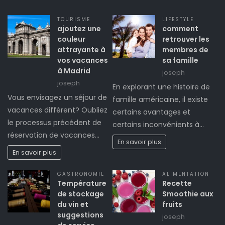
TOURISME
LIFESTYLE
ajoutez une
comment
couleur
retrouver les
attrayante à
membres de
vos vacances
sa famille
à Madrid
joseph
joseph
En explorant une histoire de
Vous envisagez un séjour de
famille américaine, il existe
vacances différent? Oubliez
certains avantages et
le processus précédent de
certains inconvénients à…
réservation de vacances…
En savoir plus
En savoir plus
GASTRONOMIE
ALIMENTATION
Température
Recette
de stockage
Smoothie aux
du vin et
fruits
suggestions
joseph