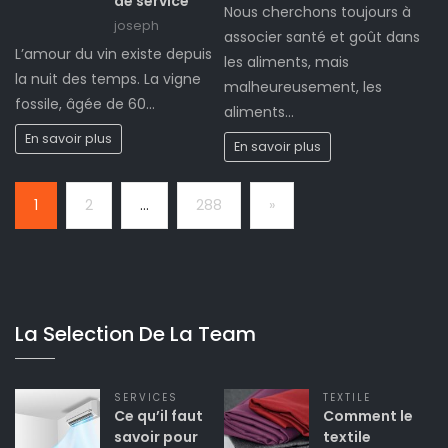
de service
Nous cherchons toujours à
joseph
associer santé et goût dans
L’amour du vin existe depuis
les aliments, mais
la nuit des temps. La vigne
malheureusement, les
fossile, âgée de 60…
aliments…
En savoir plus
En savoir plus
Page:
Next
1
2
…
288
»
La Selection De La Team
SERVICES
TEXTILE
Ce qu’il faut
Comment le
savoir pour
textile