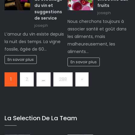
du vin et
fruits
suggestions
joseph
de service
Nous cherchons toujours à
joseph
associer santé et goût dans
L’amour du vin existe depuis
les aliments, mais
la nuit des temps. La vigne
malheureusement, les
fossile, âgée de 60…
aliments…
En savoir plus
En savoir plus
Page:
Next
1
2
…
288
»
La Selection De La Team