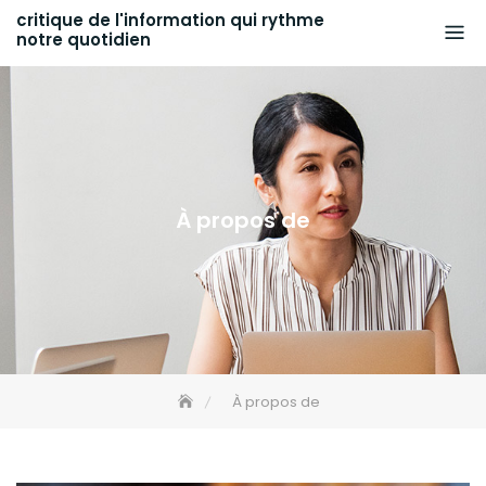
Skip
critique de l'information qui rythme
notre quotidien
to
content
À propos de
À propos de