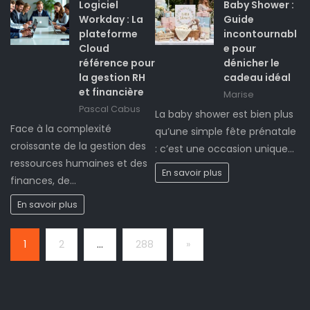
Logiciel
Baby Shower :
Workday : La
Guide
plateforme
incontournabl
Cloud
e pour
référence pour
dénicher le
la gestion RH
cadeau idéal
et financière
Marise
Pascal Cabus
La baby shower est bien plus
Face à la complexité
qu’une simple fête prénatale
croissante de la gestion des
: c’est une occasion unique…
ressources humaines et des
En savoir plus
finances, de…
En savoir plus
Page:
Next
1
2
…
288
»