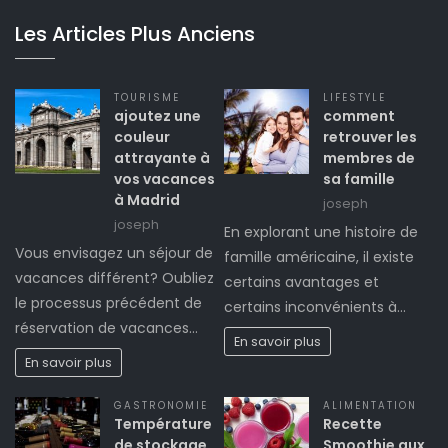
Les Articles Plus Anciens
TOURISME
LIFESTYLE
ajoutez une
comment
couleur
retrouver les
attrayante à
membres de
vos vacances
sa famille
à Madrid
joseph
joseph
En explorant une histoire de
Vous envisagez un séjour de
famille américaine, il existe
vacances différent? Oubliez
certains avantages et
le processus précédent de
certains inconvénients à…
réservation de vacances…
En savoir plus
En savoir plus
GASTRONOMIE
ALIMENTATION
Température
Recette
de stockage
Smoothie aux