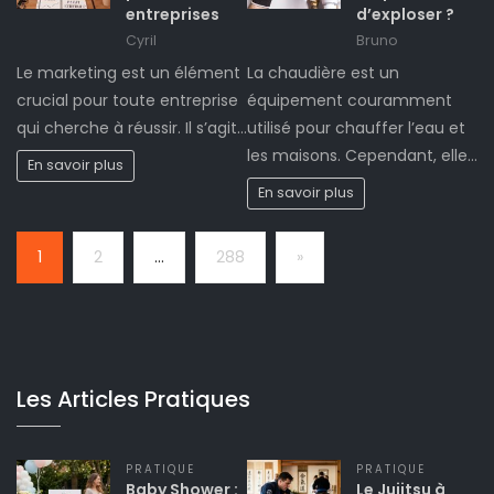
entreprises
d’exploser ?
Cyril
Bruno
Le marketing est un élément
La chaudière est un
crucial pour toute entreprise
équipement couramment
qui cherche à réussir. Il s’agit…
utilisé pour chauffer l’eau et
les maisons. Cependant, elle…
En savoir plus
En savoir plus
Page:
Next
1
2
…
288
»
Les Articles Pratiques
PRATIQUE
PRATIQUE
Baby Shower :
Le Jujitsu à