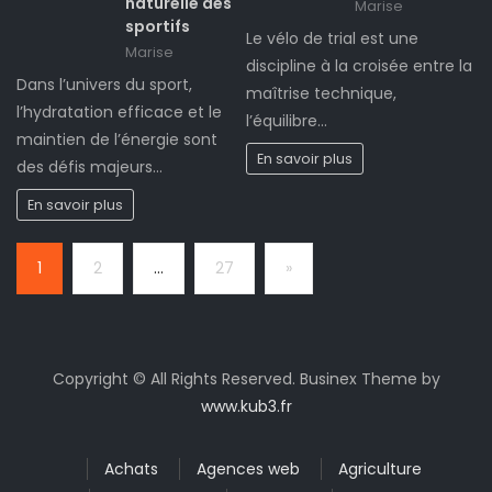
naturelle des
Marise
sportifs
Le vélo de trial est une
Marise
discipline à la croisée entre la
Dans l’univers du sport,
maîtrise technique,
l’hydratation efficace et le
l’équilibre…
maintien de l’énergie sont
En savoir plus
des défis majeurs…
En savoir plus
Page:
Next
1
2
…
27
»
Copyright © All Rights Reserved. Businex Theme by
www.kub3.fr
Achats
Agences web
Agriculture