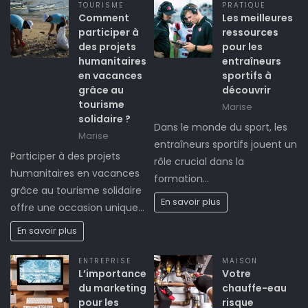
TOURISME
PRATIQUE
Comment
Les meilleures
participer à
ressources
des projets
pour les
humanitaires
entraîneurs
en vacances
sportifs à
grâce au
découvrir
tourisme
Marise
solidaire ?
Dans le monde du sport, les
Marise
entraîneurs sportifs jouent un
Participer à des projets
rôle crucial dans la
humanitaires en vacances
formation…
grâce au tourisme solidaire
En savoir plus
offre une occasion unique…
En savoir plus
ENTREPRISE
MAISON
L’importance
Votre
du marketing
chauffe-eau
pour les
risque