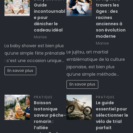
Guide
travers les
incontournabl
âges : des
e pour
racines
dénicher le
anciennes à
cadeau idéal
son évolution
moderne
Marise
Marise
La baby shower est bien plus
Le jujitsu, art martial
qu’une simple fête prénatale
emblématique de la culture
: c’est une occasion unique…
japonaise, est bien plus
En savoir plus
qu’une simple méthode…
En savoir plus
PRATIQUE
PRATIQUE
Boisson
Le guide
isotonique
essentiel pour
saveur pêche-
sélectionner le
romarin :
vélo de trial
l’alliée
parfait